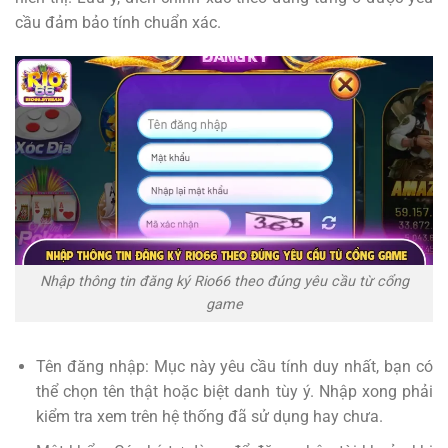
cầu đảm bảo tính chuẩn xác.
Nhập thông tin đăng ký Rio66 theo đúng yêu cầu từ cổng
game
Tên đăng nhập: Mục này yêu cầu tính duy nhất, bạn có
thể chọn tên thật hoặc biệt danh tùy ý. Nhập xong phải
kiểm tra xem trên hệ thống đã sử dụng hay chưa.