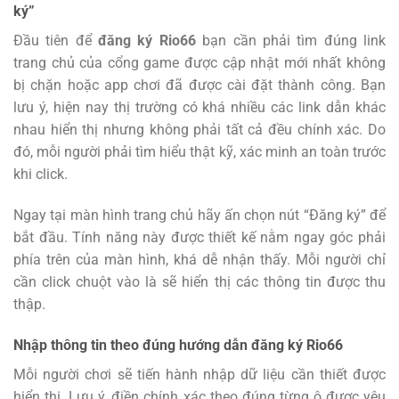
ký”
Đầu tiên để
đăng ký Rio66
bạn cần phải tìm đúng link
trang chủ của cổng game được cập nhật mới nhất không
bị chặn hoặc app chơi đã được cài đặt thành công. Bạn
lưu ý, hiện nay thị trường có khá nhiều các link dẫn khác
nhau hiển thị nhưng không phải tất cả đều chính xác. Do
đó, mỗi người phải tìm hiểu thật kỹ, xác minh an toàn trước
khi click.
Ngay tại màn hình trang chủ hãy ấn chọn nút “Đăng ký” để
bắt đầu. Tính năng này được thiết kế nằm ngay góc phải
phía trên của màn hình, khá dễ nhận thấy. Mỗi người chỉ
cần click chuột vào là sẽ hiển thị các thông tin được thu
thập.
Nhập thông tin theo đúng hướng dẫn đăng ký Rio66
Mỗi người chơi sẽ tiến hành nhập dữ liệu cần thiết được
hiển thị. Lưu ý, điền chính xác theo đúng từng ô được yêu