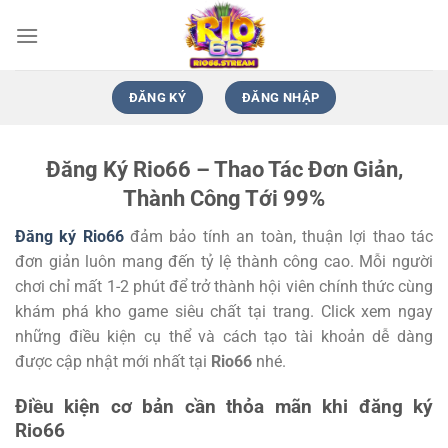
Bỏ
qua
nội
dung
ĐĂNG KÝ
ĐĂNG NHẬP
Đăng Ký Rio66 – Thao Tác Đơn Giản,
Thành Công Tới 99%
Đăng ký Rio66
đảm bảo tính an toàn, thuận lợi thao tác
đơn giản luôn mang đến tỷ lệ thành công cao. Mỗi người
chơi chỉ mất 1-2 phút để trở thành hội viên chính thức cùng
khám phá kho game siêu chất tại trang. Click xem ngay
những điều kiện cụ thể và cách tạo tài khoản dễ dàng
được cập nhật mới nhất tại
Rio66
nhé.
Điều kiện cơ bản cần thỏa mãn khi đăng ký
Rio66