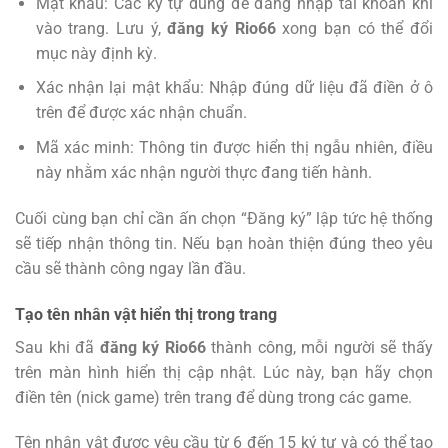
Mật khẩu: Các ký tự dùng để đăng nhập tài khoản khi
vào trang. Lưu ý,
đăng ký Rio66
xong bạn có thể đổi
mục này định kỳ.
Xác nhận lại mật khẩu: Nhập đúng dữ liệu đã điền ở ô
trên để được xác nhận chuẩn.
Mã xác minh: Thông tin được hiển thị ngẫu nhiên, điều
này nhằm xác nhận người thực đang tiến hành.
Cuối cùng bạn chỉ cần ấn chọn “Đăng ký” lập tức hệ thống
sẽ tiếp nhận thông tin. Nếu bạn hoàn thiện đúng theo yêu
cầu sẽ thành công ngay lần đầu.
Tạo tên nhân vật hiển thị trong trang
Sau khi đã
đăng ký Rio66
thành công, mỗi người sẽ thấy
trên màn hình hiển thị cập nhật. Lúc này, bạn hãy chọn
điền tên (nick game) trên trang để dùng trong các game.
Tên nhân vật được yêu cầu từ 6 đến 15 ký tự và có thể tạo