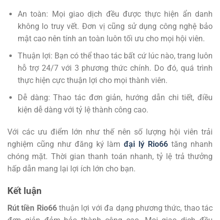
An toàn: Mọi giao dịch đều được thực hiện ẩn danh
không lo truy vết. Đơn vị cũng sử dụng công nghệ bảo
mật cao nên tính an toàn luôn tối ưu cho mọi hội viên.
Thuận lợi: Bạn có thể thao tác bất cứ lúc nào, trang luôn
hỗ trợ 24/7 với 3 phương thức chính. Do đó, quá trình
thực hiện cực thuận lợi cho mọi thành viên.
Dễ dàng: Thao tác đơn giản, hướng dẫn chi tiết, điều
kiện dễ dàng với tỷ lệ thành công cao.
Với các ưu điểm lớn như thế nên số lượng hội viên trải
nghiệm cũng như đăng ký làm
đại lý Rio66
tăng nhanh
chóng mặt. Thời gian thanh toán nhanh, tỷ lệ trả thưởng
hấp dẫn mang lại lợi ích lớn cho bạn.
Kết luận
Rút tiền Rio66
thuận lợi với đa dạng phương thức, thao tác