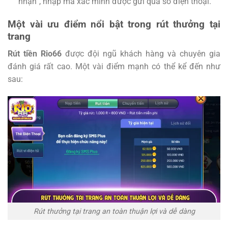
nhận”, nhập mã xác minh được gửi qua số điện thoại.
Một vài ưu điểm nổi bật trong rút thưởng tại
trang
Rút tiền Rio66
được đội ngũ khách hàng và chuyên gia
đánh giá rất cao. Một vài điểm mạnh có thể kể đến như
sau:
Rút thưởng tại trang an toàn thuận lợi và dễ dàng