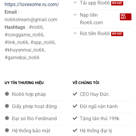
Tải app Rio66
https://lovesome.ru.com/
Email
:
Nạp tiền
rio66stream@gmail.com
Rio66.com
Hashtags
: #rio66,
Rút tiền Rio66
#conggame_rio66,
#link_rio66, #app_rio66,
#khuyenmai_rio66,
#gamebai_rio66
UY TÍN THƯƠNG HIỆU
VỀ CHÚNG TÔI
Rio66 hợp pháp
CEO Huy Đức
Giấy phép hoạt động
Đội ngũ vận hành
Đại sứ Rio Ferdinand
Tặng tân thủ 199k
Hệ thống bảo mật
Hệ thống đại lý