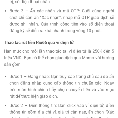
trị, số điện thoại nhận.
Bước 3 – Ấn xác nhận và mã OTP: Cuối cùng người
chơi chỉ cần ấn “Xác nhận”, nhập mã OTP giao dịch sẽ
được ghi nhận. Qúa trình cộng tiền vào số điện thoại
đăng ký sẽ diễn ra khá nhanh trong vòng 10 phút.
Thao tác rút tiền Rio66 qua ví điện tử
Hạn mức cho mỗi lần thao tác tại ví điện tử là 250K đến 5
triệu VNĐ. Bạn có thể chọn giao dịch qua Momo với hướng
dẫn gồm:
Bước 1 – Đăng nhập: Bạn truy cập trang chủ sau đó ấn
chọn đăng nhập cung cấp thông tin chuẩn xác. Ngay
trên màn hình chính hãy chọn chuyển tiền và vào mục
rút để thực hiện giao dịch.
Bước 2 – Điền thông tin: Bạn click vào ví điện tử, điền
thông tin gồm địa chỉ ví, giá trị cần nạp, ấn chọn “Xác