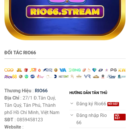
ĐỐI TÁC RIO66
Thương Hiệu
:
RIO66
HƯỚNG DẪN TÂN THỦ
Địa Chỉ
: 27/1 Đ.Tân Quý,
Đăng ký Rio66
Tân Quý, Tân Phú, Thành
phố Hồ Chí Minh, Việt Nam
Đăng nhập Rio
SĐT
: 0859458123
66
Website
: