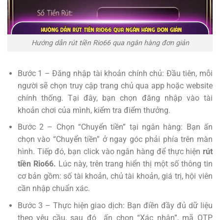
Hướng dẫn rút tiền Rio66 qua ngân hàng đơn giản
Bước 1 – Đăng nhập tài khoản chính chủ: Đầu tiên, mỗi
người sẽ chọn truy cập trang chủ qua app hoặc website
chính thống. Tại đây, bạn chọn đăng nhập vào tài
khoản chơi của mình, kiểm tra điểm thưởng.
Bước 2 – Chọn “Chuyển tiền” tại ngân hàng: Bạn ấn
chọn vào “Chuyển tiền” ở ngay góc phải phía trên màn
hình. Tiếp đó, bạn click vào ngân hàng để thực hiện
rút
tiền Rio66.
Lúc này, trên trang hiển thị một số thông tin
cơ bản gồm: số tài khoản, chủ tài khoản, giá trị, hội viên
cần nhập chuẩn xác.
Bước 3 – Thực hiện giao dịch: Bạn điền đầy đủ dữ liệu
theo yêu cầu, sau đó ấn chọn “Xác nhận”, mã OTP