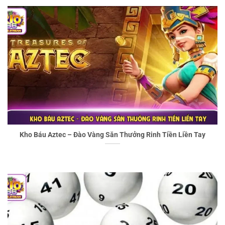
Kho Báu Aztec – Đào Vàng Săn Thưởng Rinh Tiền Liền Tay