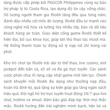
tảng được cấp phép bởi PAGCOR Philippines cùng sự bảo
trợ pháp lý từ Costa Rica, tạo dựng độ tin cậy vững chắc.
Số lượng người tham gia Rio66 tăng đều qua từng năm,
đánh dấu nhiều cột mốc ấn tượng. Rio66 đầu tư mạnh vào
công nghệ mã hóa và tường lửa nhiều lớp, bảo vệ dữ liệu
khách hàng an toàn. Giao diện cổng game Rio66 thiết kế
hiện đại, bố cục khoa học, giúp tân thủ thao tác mượt mà.
Hệ thống thanh toán tự động xử lý nạp rút chỉ trong vài
phút.
Kho trò chơi tại Rio66 trải dài từ thể thao, live casino, slot
jackpot đến bắn cá, xổ số và đá gà trực tuyến. Các sảnh
cược phân chia rõ ràng, cập nhật game mới liên tục. Chính
sách khuyến mãi Rio66 đa dạng như thưởng nạp đầu,
hoàn trả định kỳ, quà tặng sự kiện giúp gia tăng ngân sách
hiệu quả. Đội ngũ hỗ trợ trực tuyến hoạt động 24/7 qua live
chat, hotline và email, đảm bảo giải đáp kịp thời mọi thắc
mắc. Rio66 hướng đến trải nghiệm minh bạch, tiện lợi và