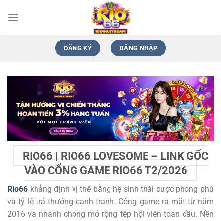
Bỏ
qua
nội
dung
ĐĂNG KÝ
ĐĂNG NHẬP
RIO66 | RIO66 LOVESOME – LINK GỐC
VÀO CỔNG GAME RIO66 T2/2026
Rio66
khẳng định vị thế bằng hệ sinh thái cược phong phú
và tỷ lệ trả thưởng cạnh tranh. Cổng game ra mắt từ năm
2016 và nhanh chóng mở rộng tệp hội viên toàn cầu. Nền