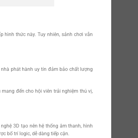
ấp hình thức này. Tuy nhiên, sảnh chơi
vẫn
 nhà phát hành uy tín đảm bảo chất lượng
 mang đến cho hội viên trải nghiệm thú vị,
 nghệ 3D tạo nên hệ thống âm thanh, hình
c bố trí logic, dễ dàng tiếp cận.