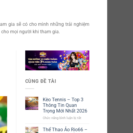
tham gia sẽ có cho mình những trải nghiệm
t cho mọi người khi tham gia.
CÙNG ĐỀ TÀI
Kèo Tennis – Top 3
Thông Tin Quan
Trọng Mới Nhất 2026
Chức năng bình luận bị tắt
ở
Kèo
Tennis
Thể Thao Ảo Rio66 –