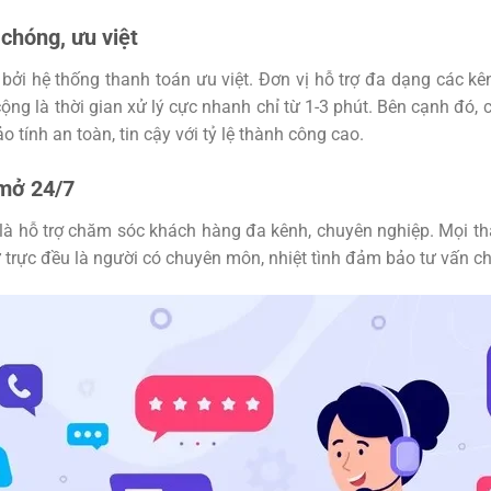
chóng, ưu việt
ởi hệ thống thanh toán ưu việt. Đơn vị hỗ trợ đa dạng các kê
ng là thời gian xử lý cực nhanh chỉ từ 1-3 phút. Bên cạnh đó, c
 tính an toàn, tin cậy với tỷ lệ thành công cao.
 mở 24/7
là hỗ trợ chăm sóc khách hàng đa kênh, chuyên nghiệp. Mọi t
trực đều là người có chuyên môn, nhiệt tình đảm bảo tư vấn ch