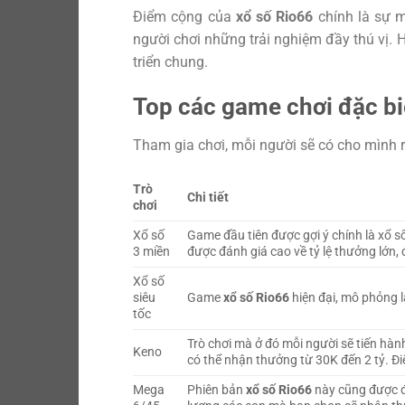
Điểm cộng của
xổ số Rio66
chính là sự 
người chơi những trải nghiệm đầy thú vị. 
triển chung.
Top các game chơi đặc biệ
Tham gia chơi, mỗi người sẽ có cho mình r
Trò
Chi tiết
chơi
Xổ số
Game đầu tiên được gợi ý chính là xổ s
3 miền
được đánh giá cao về tỷ lệ thưởng lớn,
Xổ số
siêu
Game
xổ số Rio66
hiện đại, mô phỏng l
tốc
Trò chơi mà ở đó mỗi người sẽ tiến hàn
Keno
có thể nhận thưởng từ 30K đến 2 tỷ. Đi
Mega
Phiên bản
xổ số Rio66
này cũng được đ