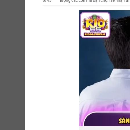
6/45
lượng các con mà bạn chọn sẽ nhận th