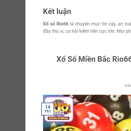
Kết luận
Xổ số Rio66
là chuyên mục tin cậy, an to
đầy thú vị, cơ hội kiếm tiền cực lớn. Mọi 
Xổ Số Miền Bắc Rio66
ĐĂ
14
Th1