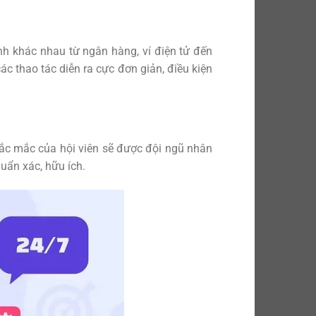
nh khác nhau từ ngân hàng, ví điện tử đến
ác thao tác diễn ra cực đơn giản, điều kiện
hắc mắc của hội viên sẽ được đội ngũ nhân
uẩn xác, hữu ích.