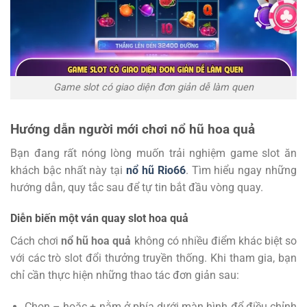
Game slot có giao diện đơn giản dễ làm quen
Hướng dẫn người mới chơi nổ hũ hoa quả
Bạn đang rất nóng lòng muốn trải nghiệm game slot ăn
khách bậc nhất này tại
nổ hũ Rio66
. Tìm hiểu ngay những
hướng dẫn, quy tắc sau để tự tin bắt đầu vòng quay.
Diễn biến một ván quay slot hoa quả
Cách chơi
nổ hũ hoa quả
không có nhiều điểm khác biệt so
với các trò slot đổi thưởng truyền thống. Khi tham gia, bạn
chỉ cần thực hiện những thao tác đơn giản sau:
Chọn – hoặc + nằm ở phía dưới màn hình để điều chỉnh