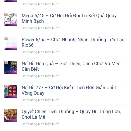
Nam
Thắng
Chức năng bình luận bị tắt
ở
–
Cược
Xổ
Lựa
Hiệu
Số
Mega 6/45 – Cơ Hội Đổi Đời Từ Kết Quả Quay
Chọn
Quả
Siêu
Đáng
Minh Bạch
Tốc
Thử
Chức năng bình luận bị tắt
ở
Rio66-
Top
Mega
Làm
Đầu
6/45
Power 6/55 – Chơi Nhanh, Nhận Thưởng Lớn Tại
Giàu
Năm
–
Nhanh
Rio66
2026
Cơ
Chóng
Chức năng bình luận bị tắt
ở
Hội
Trong
Power
Đổi
Nháy
6/55
Nổ Hũ Hoa Quả – Giới Thiệu, Cách Chơi Và Mẹo
Đời
Mắt
–
Từ
Cần Biết
Chơi
Kết
Chức năng bình luận bị tắt
ở
Nhanh,
Quả
Nổ
Nhận
Quay
Hũ
Nổ Hũ 777 – Cơ Hội Kiếm Tiền Đơn Giản Chỉ 1
Thưởng
Minh
Hoa
Lớn
Vòng Quay
Bạch
Quả
Tại
Chức năng bình luận bị tắt
ở
–
Rio66
Nổ
Giới
Hũ
Quyết Chiến Tiền Thưởng – Quay Hũ Trúng Lớn,
Thiệu,
777
Cách
Chơi Là Mê
–
Chơi
Chức năng bình luận bị tắt
ở
Cơ
Và
Quyết
Hội
Mẹo