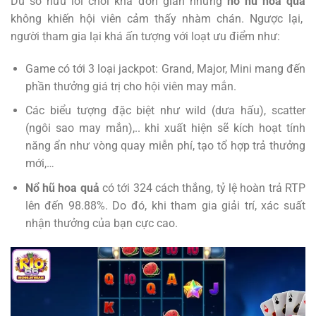
Dù sở hữu lối chơi khá đơn giản nhưng
nổ hũ hoa quả
không khiến hội viên cảm thấy nhàm chán. Ngược lại,
người tham gia lại khá ấn tượng với loạt ưu điểm như:
Game có tới 3 loại jackpot: Grand, Major, Mini mang đến
phần thưởng giá trị cho hội viên may mắn.
Các biểu tượng đặc biệt như wild (dưa hấu), scatter
(ngôi sao may mắn),.. khi xuất hiện sẽ kích hoạt tính
năng ẩn như vòng quay miễn phí, tạo tổ hợp trả thưởng
mới,…
Nổ hũ hoa quả
có tới 324 cách thắng, tỷ lệ hoàn trả RTP
lên đến 98.88%. Do đó, khi tham gia giải trí, xác suất
nhận thưởng của bạn cực cao.