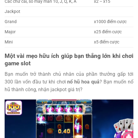
Các chữ cái, số may mắn 10, J, Q, K, A
x2 – x15
Jackpot
Grand
x1000 điểm cược
Major
x25 điểm cược
Mini
x5 điểm cược
Một vài mẹo hữu ích giúp bạn thắng lớn khi chơi
game slot
Bạn muốn trở thành chủ nhân của phần thưởng gấp tới
300 lần vốn đầu tư khi chơi
nổ hũ hoa quả
? Bạn muốn nổ
hũ thành công, nhận jackpot giá trị?