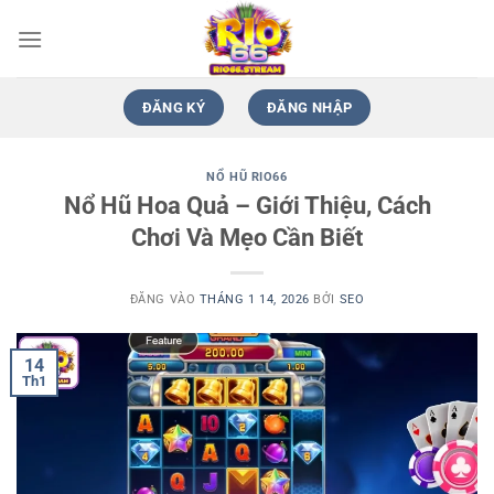
Bỏ
qua
nội
dung
ĐĂNG KÝ
ĐĂNG NHẬP
NỔ HŨ RIO66
Nổ Hũ Hoa Quả – Giới Thiệu, Cách
Chơi Và Mẹo Cần Biết
ĐĂNG VÀO
THÁNG 1 14, 2026
BỞI
SEO
14
Th1