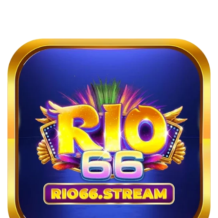
Chiến
Kiếm
Cần
Tiền
Tiền
Biết
Thưởng
Đơn
–
Giản
Quay
Chỉ
Hũ
1
Trúng
Vòng
Lớn,
Quay
Chơi
Là
Mê