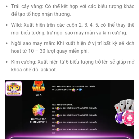
Trái cây vàng: Có thể kết hợp với các biểu tượng khác
để tạo tổ hợp nhận thưởng.
Wild: Xuất hiện trên các cuộn 2, 3, 4, 5, có thể thay thế
mọi biểu tượng, trừ ngôi sao may mắn và kim cương.
Ngôi sao may mắn: Khi xuất hiện ở vị trí bất kỳ sẽ kích
hoạt từ 10 – 30 lượt quay miễn phí.
Kim cương: Xuất hiện từ 6 biểu tượng trở lên sẽ giúp mở
khóa chế độ jackpot.