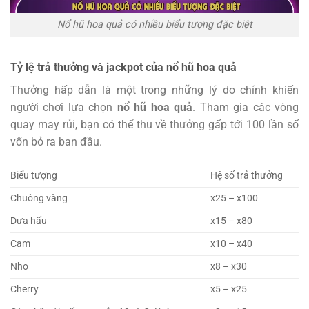
Nổ hũ hoa quả có nhiều biểu tượng đặc biệt
Tỷ lệ trả thưởng và jackpot của nổ hũ hoa quả
Thưởng hấp dẫn là một trong những lý do chính khiến
người chơi lựa chọn
nổ hũ hoa quả
. Tham gia các vòng
quay may rủi, bạn có thể thu về thưởng gấp tới 100 lần số
vốn bỏ ra ban đầu.
Biểu tượng
Hệ số trả thưởng
Chuông vàng
x25 – x100
Dưa hấu
x15 – x80
Cam
x10 – x40
Nho
x8 – x30
Cherry
x5 – x25