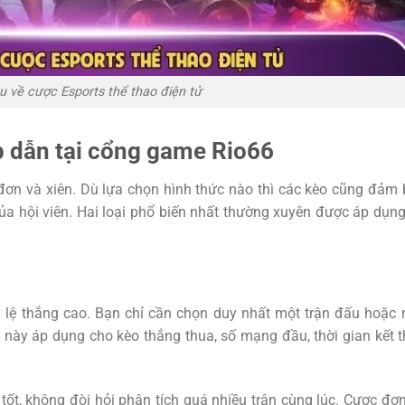
ệu về cược Esports thể thao điện tử
p dẫn tại cổng game Rio66
 đơn và xiên. Dù lựa chọn hình thức nào thì các kèo cũng đảm
ủa hội viên.
Hai loại phổ biến nhất thường xuyên được áp dụng
ỷ lệ thắng cao. Bạn chỉ cần chọn duy nhất một trận đấu hoặc
c này áp dụng cho kèo thắng thua, số mạng đầu, thời gian kết 
tốt, không đòi hỏi phân tích quá nhiều trận cùng lúc. Cược đơ