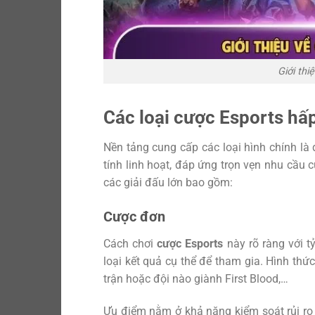
Giới thi
Các loại cược Esports hấ
Nền tảng cung cấp các loại hình chính là
tính linh hoạt, đáp ứng trọn vẹn nhu cầu c
các giải đấu lớn bao gồm:
Cược đơn
Cách chơi
cược Esports
này rõ ràng với t
loại kết quả cụ thể để tham gia. Hình thứ
trận hoặc đội nào giành First Blood,…
Ưu điểm nằm ở khả năng kiểm soát rủi ro 