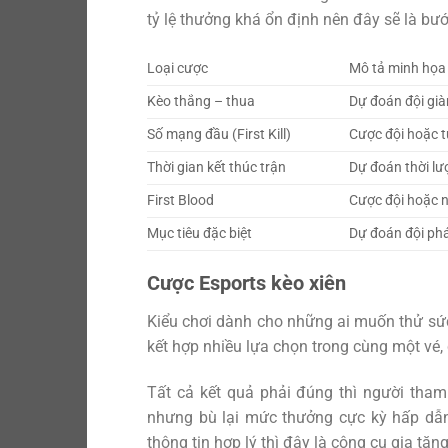
tỷ lệ thưởng khá ổn định nên đây sẽ là bướ
Loại cược
Mô tả minh họa
Kèo thắng – thua
Dự đoán đội già
Số mạng đầu (First Kill)
Cược đội hoặc t
Thời gian kết thúc trận
Dự đoán thời lư
First Blood
Cược đội hoặc n
Mục tiêu đặc biệt
Dự đoán đội phá
Cược Esports kèo xiên
Kiểu chơi dành cho những ai muốn thử sức
kết hợp nhiều lựa chọn trong cùng một vé, 
Tất cả kết quả phải đúng thì người tha
nhưng bù lại mức thưởng cực kỳ hấp dẫn.
thông tin hợp lý thì đây là công cụ gia tăn