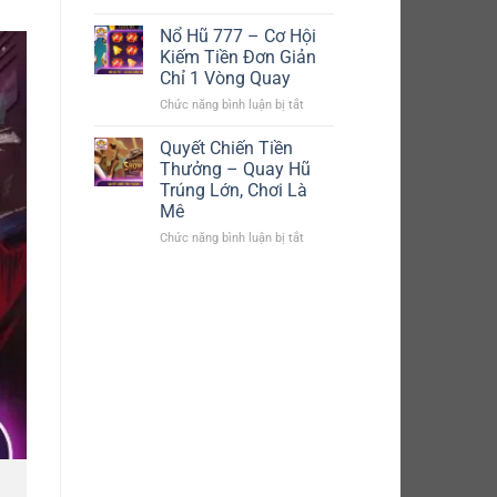
Nổ
Thưởng
Bạch
Hũ
Lớn
Nổ Hũ 777 – Cơ Hội
Hoa
Tại
Kiếm Tiền Đơn Giản
Quả
Rio66
Chỉ 1 Vòng Quay
–
Chức năng bình luận bị tắt
ở
Giới
Nổ
Thiệu,
Hũ
Cách
Quyết Chiến Tiền
777
Chơi
Thưởng – Quay Hũ
–
Và
Trúng Lớn, Chơi Là
Cơ
Mẹo
Mê
Hội
Cần
Kiếm
Chức năng bình luận bị tắt
Biết
ở
Tiền
Quyết
Đơn
Chiến
Giản
Tiền
Chỉ
Thưởng
1
–
Vòng
Quay
Quay
Hũ
Trúng
Lớn,
Chơi
Là
Mê