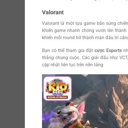
Valorant
Valorant là một tựa game bắn súng chiến 
khiến game nhanh chóng vươn lên thành h
khiến mỗi round trở thành màn đấu trí căn
Bạn có thể tham gia đặt
cược Esports
nh
thắng chung cuộc
.
Các giải đấu như VCT
cập nhật liên tục trên nền tảng.