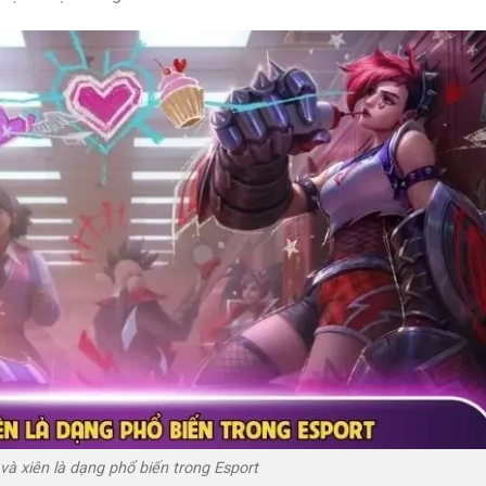
à xiên là dạng phổ biến trong Esport