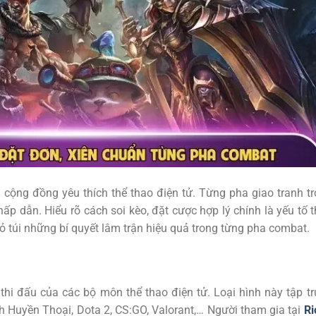
 cộng đồng yêu thích thể thao điện tử. Từng pha giao tranh t
hấp dẫn. Hiểu rõ cách soi kèo, đặt cược hợp lý chính là yếu tố 
ỏ túi những bí quyết lâm trận hiệu quả trong từng pha combat.
 thi đấu của các bộ môn thể thao điện tử. Loại hình này tập t
 Huyền Thoại, Dota 2, CS:GO, Valorant,…
Người tham gia tại
Ri