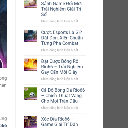
–
Sảnh Game Đổi Mới
Top
Trải Nghiệm Giải Trí
3
Số
Thông
Tin
Chức năng bình luận bị tắt
ở
Quan
Thể
Trọng
Thao
Cược Esports Là Gì?
Mới
Ảo
Đặt Đơn, Xiên Chuẩn
Nhất
Rio66
Từng Pha Combat
2026
–
Chức năng bình luận bị tắt
ở
Sảnh
Cược
Game
Esports
Đổi
Đặt Cược Bóng Rổ
Là
Mới
Rio66 – Trải Nghiệm
Gì?
Trải
Gay Cấn Mỗi Giây
Đặt
Nghiệm
rong
Chức năng bình luận bị tắt
ở
Đơn,
Giải
Đặt
Xiên
then
Trí
Cược
Chuẩn
Cá Độ Bóng Đá Rio66
Số
Bóng
Từng
– Chiến Thuật Vàng
Rổ
Pha
Cho Mọi Trận Đấu
Rio66
Combat
Chức năng bình luận bị tắt
ở
–
Cá
Trải
Độ
rung
Nghiệm
Xóc Đĩa Rio66 –
Bóng
Gay
Game Giải Trí Dân
o66
Đá
Cấn