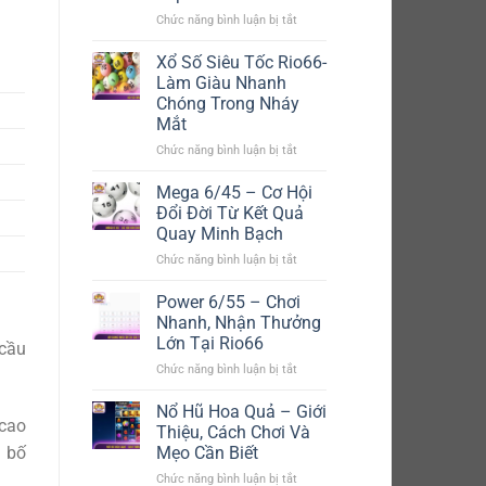
Thắng
Tăng
Chức năng bình luận bị tắt
Lớn
ở
70%
Xổ
Cơ
Số
Hội
Xổ Số Siêu Tốc Rio66-
Miền
Thắng
Làm Giàu Nhanh
Nam
Cược
Chóng Trong Nháy
–
Hiệu
Mắt
Lựa
Quả
Chọn
Chức năng bình luận bị tắt
ở
Đáng
Xổ
Thử
Số
Mega 6/45 – Cơ Hội
Top
Siêu
Đổi Đời Từ Kết Quả
Đầu
Tốc
Quay Minh Bạch
Năm
Rio66-
Chức năng bình luận bị tắt
2026
ở
Làm
Mega
Giàu
6/45
Nhanh
Power 6/55 – Chơi
–
Chóng
Nhanh, Nhận Thưởng
Cơ
Trong
Lớn Tại Rio66
 cầu
Hội
Nháy
Chức năng bình luận bị tắt
ở
Đổi
Mắt
Power
Đời
6/55
Từ
Nổ Hũ Hoa Quả – Giới
 cao
–
Kết
Thiệu, Cách Chơi Và
Chơi
Quả
n bố
Mẹo Cần Biết
Nhanh,
Quay
Chức năng bình luận bị tắt
ở
Nhận
Minh