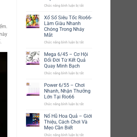
Thắng
Tăng
Chức năng bình luận bị tắt
Lớn
ở
70%
Xổ
Cơ
Số
Hội
Xổ Số Siêu Tốc Rio66-
Miền
Thắng
Làm Giàu Nhanh
iểm.
Nam
Cược
Chóng Trong Nháy
–
Hiệu
 này
Mắt
Lựa
Quả
ổ
.
Chọn
Chức năng bình luận bị tắt
ở
Đáng
Xổ
Thử
Số
Mega 6/45 – Cơ Hội
Top
Siêu
Đổi Đời Từ Kết Quả
Đầu
Tốc
Quay Minh Bạch
Năm
Rio66-
Chức năng bình luận bị tắt
2026
ở
Làm
Mega
Giàu
6/45
Nhanh
Power 6/55 – Chơi
–
Chóng
Nhanh, Nhận Thưởng
Cơ
Trong
Lớn Tại Rio66
Hội
Nháy
Chức năng bình luận bị tắt
ở
Đổi
Mắt
Power
Đời
6/55
Từ
Nổ Hũ Hoa Quả – Giới
–
Kết
Thiệu, Cách Chơi Và
Chơi
Quả
Mẹo Cần Biết
Nhanh,
Quay
Chức năng bình luận bị tắt
ở
Nhận
Minh