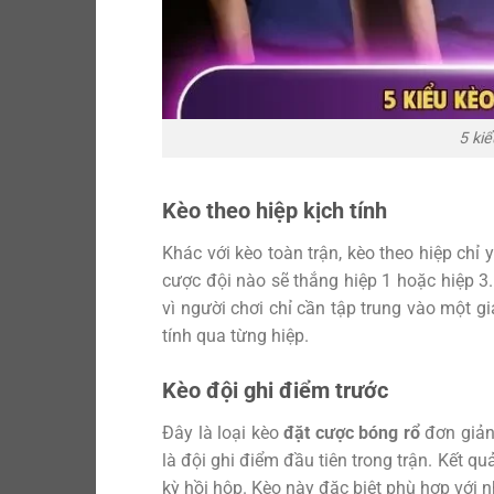
5 ki
Kèo theo hiệp kịch tính
Khác với kèo toàn trận, kèo theo hiệp chỉ 
cược đội nào sẽ thắng hiệp 1 hoặc hiệp 3
vì người chơi chỉ cần tập trung vào một gi
tính qua từng hiệp.
Kèo đội ghi điểm trước
Đây là loại kèo
đặt cược bóng rổ
đơn giản 
là đội ghi điểm đầu tiên trong trận. Kết q
kỳ hồi hộp.
Kèo này đặc biệt phù hợp với n