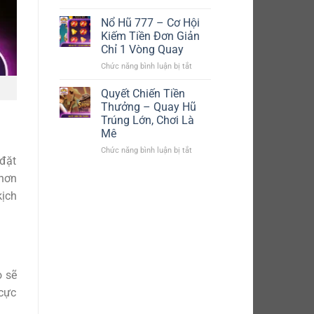
Nổ
Thưởng
Bạch
Hũ
Lớn
Nổ Hũ 777 – Cơ Hội
Hoa
Tại
Kiếm Tiền Đơn Giản
Quả
Rio66
Chỉ 1 Vòng Quay
–
Chức năng bình luận bị tắt
ở
Giới
Nổ
Thiệu,
Hũ
Cách
Quyết Chiến Tiền
777
Chơi
Thưởng – Quay Hũ
–
Và
Trúng Lớn, Chơi Là
Cơ
Mẹo
Mê
Hội
Cần
Kiếm
Chức năng bình luận bị tắt
Biết
ở
 đặt
Tiền
Quyết
Đơn
Chiến
 hơn
Giản
Tiền
kịch
Chỉ
Thưởng
1
–
Vòng
Quay
Quay
Hũ
Trúng
Lớn,
Chơi
o sẽ
Là
 cực
Mê