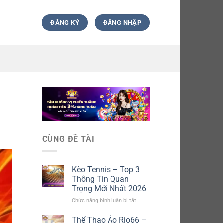
ĐĂNG KÝ
ĐĂNG NHẬP
CÙNG ĐỀ TÀI
Kèo Tennis – Top 3
Thông Tin Quan
Trọng Mới Nhất 2026
Chức năng bình luận bị tắt
ở
Kèo
Tennis
Thể Thao Ảo Rio66 –