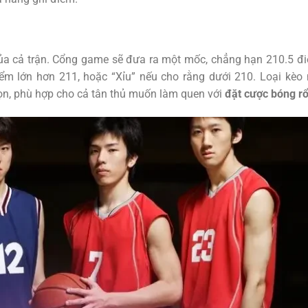
của cả trận. Cổng game sẽ đưa ra một mốc, chẳng hạn 210.5 đ
iểm lớn hơn 211, hoặc “Xỉu” nếu cho rằng dưới 210. Loại kèo
ọn, phù hợp cho cả tân thủ muốn làm quen với
đặt cược bóng r