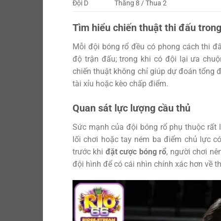
Đội D
Thắng 8 / Thua 2
Tìm hiểu chiến thuật thi đấu tron
Mỗi đội bóng rổ đều có phong cách thi đấ
độ trận đấu; trong khi có đội lại ưa ch
chiến thuật không chỉ giúp dự đoán tổng 
tài xỉu hoặc kèo chấp điểm.
Quan sát lực lượng cầu thủ
Sức mạnh của đội bóng rổ phụ thuộc rất l
lối chơi hoặc tay ném ba điểm chủ lực c
trước khi
đặt cược bóng rổ
, người chơi nê
đội hình để có cái nhìn chính xác hơn về th