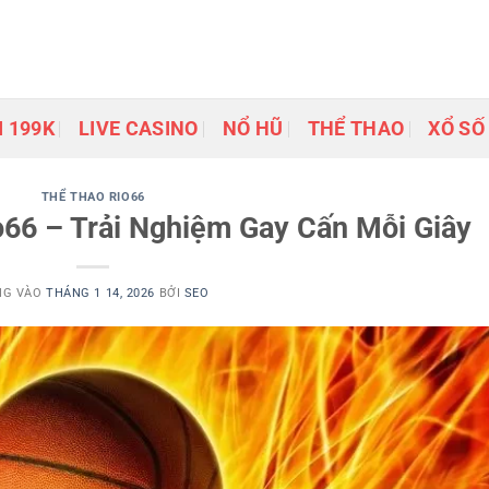
I 199K
LIVE CASINO
NỔ HŨ
THỂ THAO
XỔ SỐ
THỂ THAO RIO66
o66 – Trải Nghiệm Gay Cấn Mỗi Giây
NG VÀO
THÁNG 1 14, 2026
BỞI
SEO