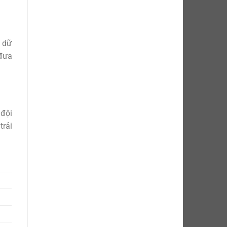
h dữ
 đưa
 đội
trải