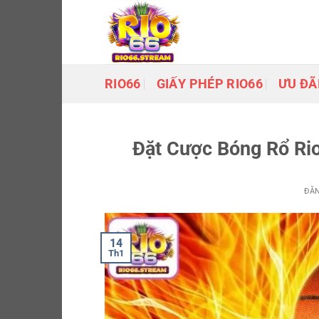
Bỏ
qua
nội
dung
RIO66
GIẤY PHÉP RIO66
ƯU ĐÃ
Đặt Cược Bóng Rổ Ri
ĐĂ
14
Th1