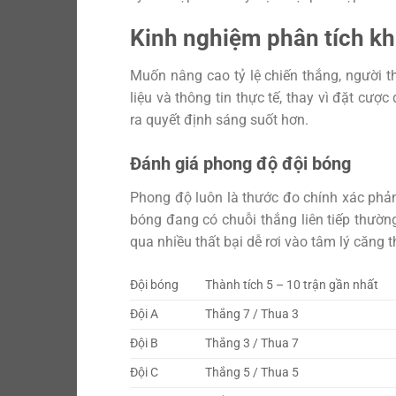
Kinh nghiệm phân tích kh
Muốn nâng cao tỷ lệ chiến thắng, người t
liệu và thông tin thực tế, thay vì đặt cược
ra quyết định sáng suốt hơn.
Đánh giá phong độ đội bóng
Phong độ luôn là thước đo chính xác phản
bóng đang có chuỗi thắng liên tiếp thường
qua nhiều thất bại dễ rơi vào tâm lý căng
Đội bóng
Thành tích 5 – 10 trận gần nhất
Đội A
Thắng 7 / Thua 3
Đội B
Thắng 3 / Thua 7
Đội C
Thắng 5 / Thua 5