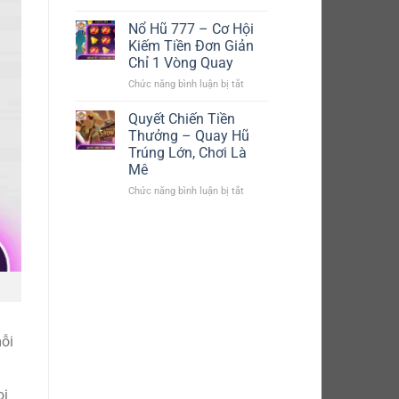
Nổ
Thưởng
Bạch
Hũ
Lớn
Nổ Hũ 777 – Cơ Hội
Hoa
Tại
Kiếm Tiền Đơn Giản
Quả
Rio66
Chỉ 1 Vòng Quay
–
Chức năng bình luận bị tắt
ở
Giới
Nổ
Thiệu,
Hũ
Cách
Quyết Chiến Tiền
777
Chơi
Thưởng – Quay Hũ
–
Và
Trúng Lớn, Chơi Là
Cơ
Mẹo
Mê
Hội
Cần
Kiếm
Chức năng bình luận bị tắt
Biết
ở
Tiền
Quyết
Đơn
Chiến
Giản
Tiền
Chỉ
Thưởng
1
–
Vòng
Quay
Quay
Hũ
Trúng
Lớn,
mỗi
Chơi
Là
Mê
ọi