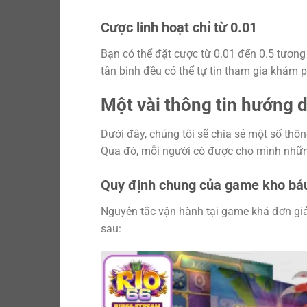
Cược linh hoạt chỉ từ 0.01
Bạn có thể đặt cược từ 0.01 đến 0.5 tương
tân binh đều có thể tự tin tham gia khám p
Một vài thông tin hướng 
Dưới đây, chúng tôi sẽ chia sẻ một số thôn
Qua đó, mỗi người có được cho mình nhữn
Quy định chung của game kho bá
Nguyên tắc vận hành tại game khá đơn giả
sau: