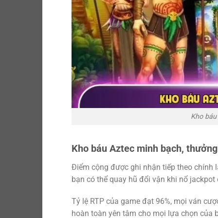
Kho báu 
Kho báu Aztec minh bạch, thưởng
Điểm cộng được ghi nhận tiếp theo chính l
bạn có thể quay hũ đổi vận khi nổ jackpot
Tỷ lệ RTP của game đạt 96%, mọi ván cược
hoàn toàn yên tâm cho mọi lựa chọn của b