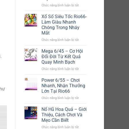
Thắng
Tăng
Chức năng bình luận bị tắt
Lớn
ở
70%
Xổ
Cơ
Số
Hội
Xổ Số Siêu Tốc Rio66-
Miền
Thắng
Làm Giàu Nhanh
Nam
Cược
Chóng Trong Nháy
–
Hiệu
Mắt
Lựa
Quả
Chọn
Chức năng bình luận bị tắt
ở
Đáng
Xổ
Thử
Số
Mega 6/45 – Cơ Hội
Top
Siêu
.
Đổi Đời Từ Kết Quả
Đầu
Tốc
Quay Minh Bạch
Năm
Rio66-
Chức năng bình luận bị tắt
2026
ở
Làm
Mega
Giàu
6/45
Nhanh
Power 6/55 – Chơi
–
Chóng
Nhanh, Nhận Thưởng
như
Cơ
Trong
Lớn Tại Rio66
Hội
Nháy
Chức năng bình luận bị tắt
ở
Đổi
Mắt
Power
Đời
6/55
Từ
Nổ Hũ Hoa Quả – Giới
–
Kết
Thiệu, Cách Chơi Và
Chơi
Quả
Mẹo Cần Biết
Nhanh,
Quay
Chức năng bình luận bị tắt
ở
Nhận
Minh