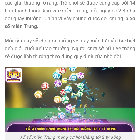
cấu giải thưởng rõ ràng. Trò chơi sẽ được cung cấp bởi 14
tỉnh thành thuộc khu vực miền Trung, mỗi ngày có 2-3 nhà
đài quay thưởng. Chính vì vậy chúng được gọi chung là
xổ
số miền Trung.
Mỗi kỳ quay sẽ chọn ra những vé may mắn từ giải đặc biệt
đến giải cuối để trao thưởng. Người chơi sở hữu vé thắng
sẽ được lĩnh thưởng theo đúng quy định của nhà đài.
Xổ số miền Trung mang cơ hội thắng tới 2 tỷ đồng