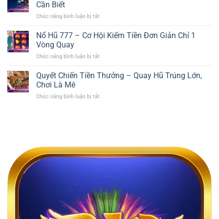
–
Từ
Cần Biết
Chơi
Kết
Chức năng bình luận bị tắt
ở
Nhanh,
Quả
Nổ
Nhận
Quay
Hũ
Nổ Hũ 777 – Cơ Hội Kiếm Tiền Đơn Giản Chỉ 1
Thưởng
Minh
Hoa
Lớn
Vòng Quay
Bạch
Quả
Tại
Chức năng bình luận bị tắt
ở
–
Rio66
Nổ
Giới
Hũ
Quyết Chiến Tiền Thưởng – Quay Hũ Trúng Lớn,
Thiệu,
777
Cách
Chơi Là Mê
–
Chơi
Chức năng bình luận bị tắt
ở
Cơ
Và
Quyết
Hội
Mẹo
Chiến
Kiếm
Cần
Tiền
Tiền
Biết
Thưởng
Đơn
–
Giản
Quay
Chỉ
Hũ
1
Trúng
Vòng
Lớn,
Quay
Chơi
Là
Mê