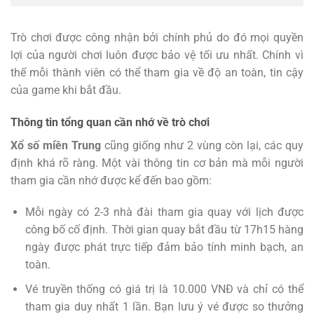
Trò chơi được công nhận bởi chính phủ do đó mọi quyền
lợi của người chơi luôn được bảo vệ tối ưu nhất. Chính vì
thế mỗi thành viên có thể tham gia về độ an toàn, tin cậy
của game khi bắt đầu.
Thông tin tổng quan cần nhớ về trò chơi
Xổ số miền Trung
cũng giống như 2 vùng còn lại, các quy
định khá rõ ràng. Một vài thông tin cơ bản mà mỗi người
tham gia cần nhớ được kể đến bao gồm:
Mỗi ngày có 2-3 nhà đài tham gia quay với lịch được
công bố cố định. Thời gian quay bắt đầu từ 17h15 hàng
ngày được phát trực tiếp đảm bảo tính minh bạch, an
toàn.
Vé truyền thống có giá trị là 10.000 VNĐ và chỉ có thể
tham gia duy nhất 1 lần. Bạn lưu ý vé được so thưởng