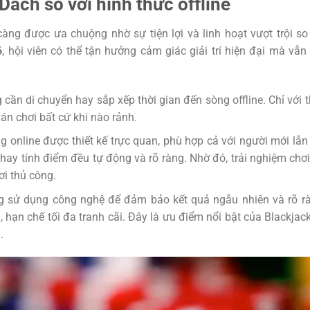
 Dách so với hình thức offline
àng được ưa chuộng nhờ sự tiện lợi và linh hoạt vượt trội so
6
, hội viên có thể tận hưởng cảm giác giải trí hiện đại mà vẫn
g cần di chuyển hay sắp xếp thời gian đến sòng offline. Chỉ với t
 ván chơi bất cứ khi nào rảnh.
ng online được thiết kế trực quan, phù hợp cả với người mới lẫn
t hay tính điểm đều tự động và rõ ràng. Nhờ đó, trải nghiệm chơi
ơi thủ công.
g sử dụng công nghệ để đảm bảo kết quả ngẫu nhiên và rõ r
u, hạn chế tối đa tranh cãi. Đây là ưu điểm nổi bật của Blackjac
.