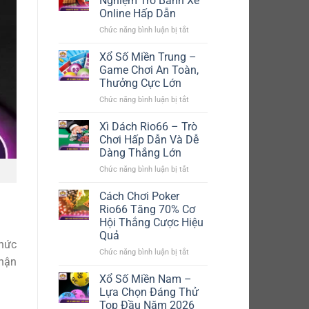
Nghiệm Trò Bánh Xe
Minh
Bắc
Online Hấp Dẫn
Bạch
Rio66
Chức năng bình luận bị tắt
ở
Là
Roulette
Gì?
Rio66
Thể
Xổ Số Miền Trung –
–
Loại
Game Chơi An Toàn,
Trải
Cược
Thưởng Cực Lớn
Nghiệm
Số
Chức năng bình luận bị tắt
ở
Trò
Dễ
Xổ
Bánh
Ăn
Số
Xe
Xì Dách Rio66 – Trò
Tiền
Miền
Online
Bậc
Chơi Hấp Dẫn Và Dễ
Trung
Hấp
Nhất
Dàng Thắng Lớn
–
Dẫn
Chức năng bình luận bị tắt
ở
Game
Xì
Chơi
Dách
An
Cách Chơi Poker
Rio66
Toàn,
Rio66 Tăng 70% Cơ
–
Thưởng
Hội Thắng Cược Hiệu
Trò
Cực
Quả
Chơi
Lớn
thức
Hấp
Chức năng bình luận bị tắt
ở
nhận
Dẫn
Cách
Và
Chơi
Xổ Số Miền Nam –
Dễ
Poker
Lựa Chọn Đáng Thử
Dàng
Rio66
Top Đầu Năm 2026