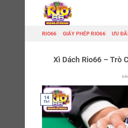
Bỏ
qua
nội
dung
RIO66
GIẤY PHÉP RIO66
ƯU ĐÃ
Xì Dách Rio66 – Trò
ĐĂ
14
Th1