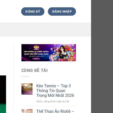
ĐĂNG KÝ
ĐĂNG NHẬP
CÙNG ĐỀ TÀI
Kèo Tennis – Top 3
Thông Tin Quan
Trọng Mới Nhất 2026
Chức năng bình luận bị tắt
ở
Kèo
Tennis
Thể Thao Ảo Rio66 –