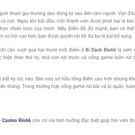
người tham gia thường dao động từ sáu đến tám người. Ván đấ
và con Ngay khi bắt đầu, mỗi thành viên được phát hai lá bài
chọn chiến lược của mình.
Nếu điểm đã đủ mạnh, bạn có thể 
cơ hội cao hơn, bạn được quyền rút tối đa ba lá bài bổ sung.
 chỉ cần vượt quá hai mươi mốt điểm ở
Xì Dách Rio66
là xem 
c hiện theo thứ tự, nhà con rút trước và cổng game luôn rút 
i bất kỳ lúc nào. Bên nào sở hữu tổng điểm cao hơn nhưng k
iến thắng. Trong trường hợp cổng game rút bài và bị quắc, toà
e Casino Rio66
còn có vài tình huống đặc biệt giúp hội viên t