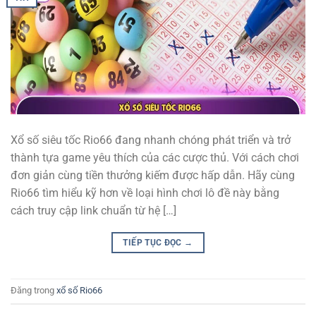
Xổ số siêu tốc Rio66 đang nhanh chóng phát triển và trở
thành tựa game yêu thích của các cược thủ. Với cách chơi
đơn giản cùng tiền thưởng kiếm được hấp dẫn. Hãy cùng
Rio66 tìm hiểu kỹ hơn về loại hình chơi lô đề này bằng
cách truy cập link chuẩn từ hệ […]
TIẾP TỤC ĐỌC
→
Đăng trong
xổ số Rio66