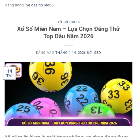
Đăng trong
live casino Rio66
XỔ SỐ RIO66
Xổ Số Miền Nam – Lựa Chọn Đáng Thử
Top Đầu Năm 2026
ĐĂNG VÀO
THÁNG 1 14, 2026
BỞI
SEO
14
Th1