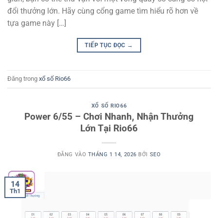
đổi thưởng lớn. Hãy cùng cổng game tìm hiểu rõ hơn về
tựa game này […]
TIẾP TỤC ĐỌC
→
Đăng trong
xổ số Rio66
XỔ SỐ RIO66
Power 6/55 – Chơi Nhanh, Nhận Thưởng
Lớn Tại Rio66
ĐĂNG VÀO
THÁNG 1 14, 2026
BỞI
SEO
14
Th1