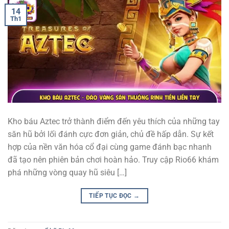
14
Th1
Kho báu Aztec trở thành điểm đến yêu thích của những tay
săn hũ bởi lối đánh cực đơn giản, chủ đề hấp dẫn. Sự kết
hợp của nền văn hóa cổ đại cùng game đánh bạc nhanh
đã tạo nên phiên bản chơi hoàn hảo. Truy cập Rio66 khám
phá những vòng quay hũ siêu […]
TIẾP TỤC ĐỌC
→