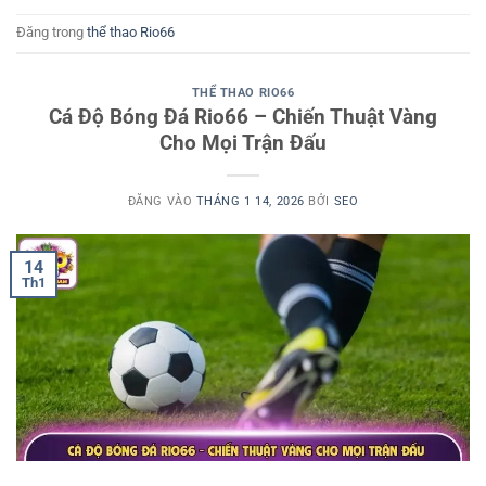
Đăng trong
thể thao Rio66
THỂ THAO RIO66
Cá Độ Bóng Đá Rio66 – Chiến Thuật Vàng
Cho Mọi Trận Đấu
ĐĂNG VÀO
THÁNG 1 14, 2026
BỞI
SEO
14
Th1