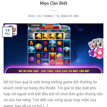
Mẹo Cần Biết
ĐĂNG VÀO
THÁNG 1 14, 2026
BỞI
SEO
14
Th1
Nổ hũ hoa quả là một trong những game đổi thưởng ăn
khách nhất tại trang chủ Rio66. Trò giải trí đặc biệt phù
hợp với người mới bắt đầu bởi lối chơi đơn giản nhưng vẫn
có sức hút riêng. Tìm đến các vòng quay may mắn của
game, bạn sẽ có cơ hội […]