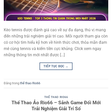
Kèo tennis được đánh giá cao về sự đa dạng, thú vị mang
đến những trải nghiệm giải trí cao. Mỗi người tham gia còn
có cơ hội tìm hiểu kỹ hơn về hình thức chơi, thỏa mãn đam
mê cùng tennis và kiếm tiền cực khủng. Click xem ngay
những thông tin mới nhất được […]
TIẾP TỤC ĐỌC
→
Đăng trong
thể thao Rio66
THỂ THAO RIO66
Thể Thao Ảo Rio66 – Sảnh Game Đổi Mới
Trải Nghiệm Giải Trí Số