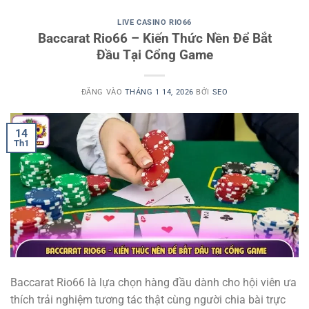
LIVE CASINO RIO66
Baccarat Rio66 – Kiến Thức Nền Để Bắt
Đầu Tại Cổng Game
ĐĂNG VÀO
THÁNG 1 14, 2026
BỞI
SEO
14
Th1
Baccarat Rio66 là lựa chọn hàng đầu dành cho hội viên ưa
thích trải nghiệm tương tác thật cùng người chia bài trực