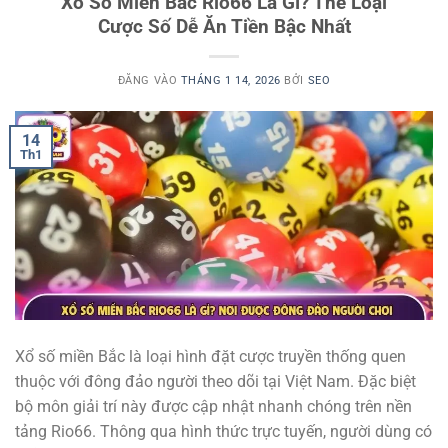
Xổ Số Miền Bắc Rio66 Là Gì? Thể Loại
Cược Số Dễ Ăn Tiền Bậc Nhất
ĐĂNG VÀO
THÁNG 1 14, 2026
BỞI
SEO
14
Th1
Xổ số miền Bắc là loại hình đặt cược truyền thống quen
thuộc với đông đảo người theo dõi tại Việt Nam. Đặc biệt
bộ môn giải trí này được cập nhật nhanh chóng trên nền
tảng Rio66. Thông qua hình thức trực tuyến, người dùng có