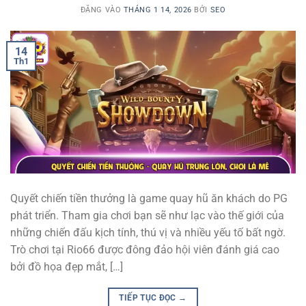
ĐĂNG VÀO
THÁNG 1 14, 2026
BỞI
SEO
14
Th1
Quyết chiến tiền thưởng là game quay hũ ăn khách do PG
phát triển. Tham gia chơi bạn sẽ như lạc vào thế giới của
những chiến đấu kịch tính, thú vị và nhiều yếu tố bất ngờ.
Trò chơi tại Rio66 được đông đảo hội viên đánh giá cao
bởi đồ họa đẹp mắt, […]
TIẾP TỤC ĐỌC
→