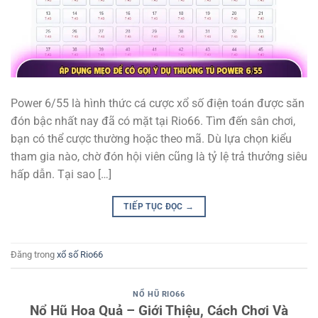
Power 6/55 là hình thức cá cược xổ số điện toán được săn
đón bậc nhất nay đã có mặt tại Rio66. Tìm đến sân chơi,
bạn có thể cược thường hoặc theo mã. Dù lựa chọn kiểu
tham gia nào, chờ đón hội viên cũng là tỷ lệ trả thưởng siêu
hấp dẫn. Tại sao […]
TIẾP TỤC ĐỌC
→
Đăng trong
xổ số Rio66
NỔ HŨ RIO66
Nổ Hũ Hoa Quả – Giới Thiệu, Cách Chơi Và