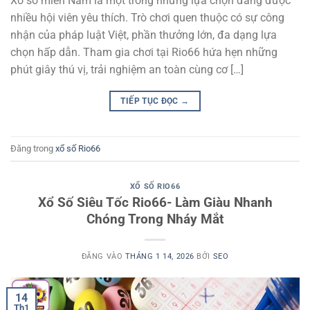
Xổ số miền Nam là một trong những lựa chọn đang được
nhiều hội viên yêu thích. Trò chơi quen thuộc có sự công
nhận của pháp luật Việt, phần thưởng lớn, đa dạng lựa
chọn hấp dẫn. Tham gia chơi tại Rio66 hứa hẹn những
phút giây thú vị, trải nghiệm an toàn cùng cơ […]
TIẾP TỤC ĐỌC
→
Đăng trong
xổ số Rio66
XỔ SỐ RIO66
Xổ Số Siêu Tốc Rio66- Làm Giàu Nhanh
Chóng Trong Nháy Mắt
ĐĂNG VÀO
THÁNG 1 14, 2026
BỞI
SEO
14
Th1