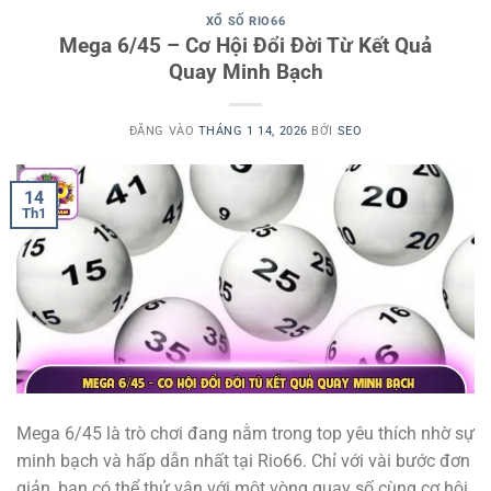
XỔ SỐ RIO66
Mega 6/45 – Cơ Hội Đổi Đời Từ Kết Quả
Quay Minh Bạch
ĐĂNG VÀO
THÁNG 1 14, 2026
BỞI
SEO
14
Th1
Mega 6/45 là trò chơi đang nằm trong top yêu thích nhờ sự
minh bạch và hấp dẫn nhất tại Rio66. Chỉ với vài bước đơn
giản, bạn có thể thử vận với một vòng quay số cùng cơ hội