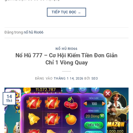
TIẾP TỤC ĐỌC
→
Đăng trong
nổ hũ Rio66
NỔ HŨ RIO66
Nổ Hũ 777 – Cơ Hội Kiếm Tiền Đơn Giản
Chỉ 1 Vòng Quay
ĐĂNG VÀO
THÁNG 1 14, 2026
BỞI
SEO
14
Th1