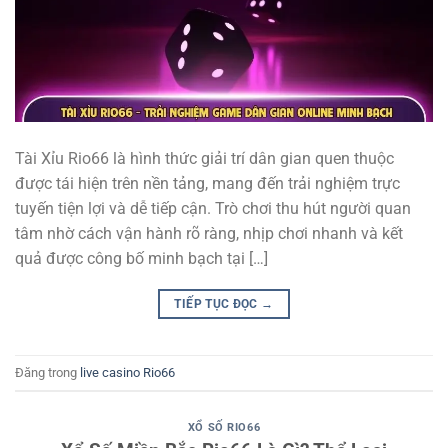
Tài Xỉu Rio66 là hình thức giải trí dân gian quen thuộc
được tái hiện trên nền tảng, mang đến trải nghiệm trực
tuyến tiện lợi và dễ tiếp cận. Trò chơi thu hút người quan
tâm nhờ cách vận hành rõ ràng, nhịp chơi nhanh và kết
quả được công bố minh bạch tại […]
TIẾP TỤC ĐỌC
→
Đăng trong
live casino Rio66
XỔ SỐ RIO66