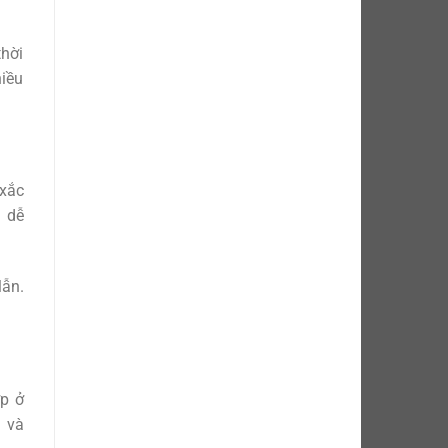
thời
hiều
 xắc
i dễ
lẫn.
ợp ở
a và