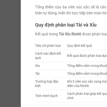
Tổng điểm của ba viên xúc xắc sẽ là căn
hiện tự động, hiển thị trực tiếp trên màn h
Quy định phân loại Tài và Xỉu
Kết quả trong
Tài Xỉu Rio66
được phân loại
Tiêu chí phân loại
Quy định kết quả
Cách xác định kết
Kết quả được phân loại dựa
quả
Xỉu
Tổng điểm nằm trong khoả
Tài
Tổng điểm nằm trong khoả
Trường hợp đặc
Khi 3 viên xúc xắc cùng một
biệt
diện của Rio66.
Cách phân loại giúp kết q
Tính minh bạch
chơi.