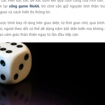
ừ các viên xúc xắc để xác định kết quả cuối cùng của mỗi ván
ến tại
cổng game Rio66
, trò chơi vẫn giữ nguyên tinh thần tr
gian và cách hiển thị thông tin.
ược trình bày rõ ràng trên giao diện, từ thời gian chờ, quá trình
ó, người theo dõi có thể dễ dàng nắm bắt diễn biến mà không
ạo cảm giác thân thiện ngay từ lần đầu tiếp cận.