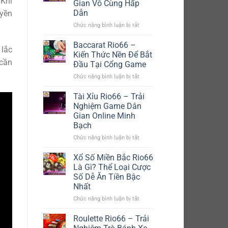
.
Khi
Gian Vô Cùng Hấp
Rio66
Mỗi
Dẫn
uyền
–
Giây
Chiến
Chức năng bình luận bị tắt
ở
Thuật
Xóc
Vàng
Đĩa
Baccarat Rio66 –
 lắc
Cho
Rio66
Kiến Thức Nền Để Bắt
Mọi
–
 cần
Đầu Tại Cổng Game
Trận
Game
Chức năng bình luận bị tắt
Đấu
ở
Giải
Baccarat
Trí
Rio66
Dân
Tài Xỉu Rio66 – Trải
–
Gian
Nghiệm Game Dân
Kiến
Vô
Gian Online Minh
Thức
Cùng
Bạch
Nền
Hấp
Để
Chức năng bình luận bị tắt
Dẫn
ở
Bắt
Tài
Đầu
Xỉu
Xổ Số Miền Bắc Rio66
Tại
Rio66
Là Gì? Thể Loại Cược
Cổng
–
Số Dễ Ăn Tiền Bậc
Game
Trải
Nhất
Nghiệm
Game
Chức năng bình luận bị tắt
ở
Dân
Xổ
Gian
Số
Roulette Rio66 – Trải
Online
Miền