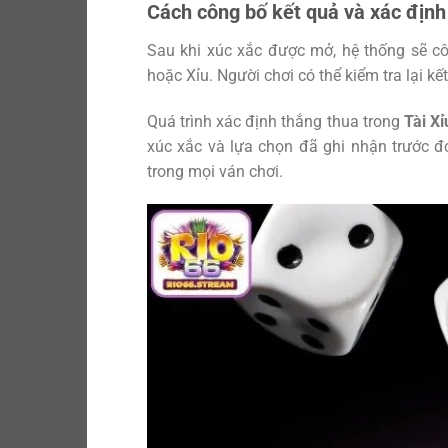
Cách công bố kết quả và xác định
Sau khi xúc xắc được mở, hệ thống sẽ cô
hoặc Xỉu.
Người chơi có thể kiểm tra lại kế
Quá trình xác định thắng thua trong
Tài Xỉ
xúc xắc và lựa chọn đã ghi nhận trước đ
trong mọi ván chơi.