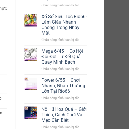
Thắng
Tăng
Chức năng bình luận bị tắt
Lớn
ở
70%
thực
Xổ
Cơ
Số
Hội
Xổ Số Siêu Tốc Rio66-
Miền
Thắng
Làm Giàu Nhanh
Nam
Cược
Chóng Trong Nháy
–
Hiệu
Mắt
Lựa
Quả
Chọn
Chức năng bình luận bị tắt
ở
Đáng
Xổ
Thử
Số
Mega 6/45 – Cơ Hội
Top
Siêu
Đổi Đời Từ Kết Quả
Đầu
Tốc
Quay Minh Bạch
Năm
Rio66-
Chức năng bình luận bị tắt
2026
ở
Làm
Mega
Giàu
6/45
Nhanh
Power 6/55 – Chơi
–
Chóng
Nhanh, Nhận Thưởng
Cơ
Trong
Lớn Tại Rio66
Hội
Nháy
o
Chức năng bình luận bị tắt
ở
Đổi
Mắt
Power
Đời
6/55
Từ
Nổ Hũ Hoa Quả – Giới
án
–
Kết
Thiệu, Cách Chơi Và
Chơi
Quả
Mẹo Cần Biết
Nhanh,
Quay
Chức năng bình luận bị tắt
ở
Nhận
Minh