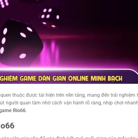
n quen thuộc được tái hiện trên nền tảng, mang đến trải nghiệm 
hút người quan tâm nhờ cách vận hành rõ ràng, nhịp chơi nhan
game Rio66
.
io66