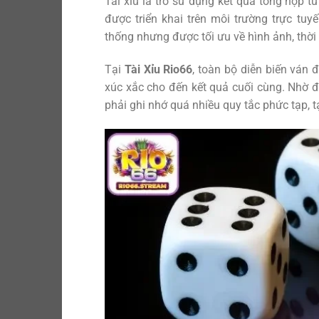
Tài xỉu là trò sử dụng kết quả tổng hợp t
được triển khai trên môi trường trực tuy
thống nhưng được tối ưu về hình ảnh, thời 
Tại
Tài Xỉu Rio66
, toàn bộ diễn biến ván đ
xúc xắc cho đến kết quả cuối cùng.
Nhờ đ
phải ghi nhớ quá nhiều quy tắc phức tạp, t