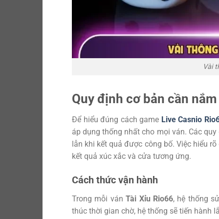
Vài t
Quy định cơ bản cần nắm 
Để hiểu đúng cách game
Live Casnio Rio
áp dụng thống nhất cho mọi ván. Các quy 
lẫn khi kết quả được công bố.
Việc hiểu rõ
kết quả xúc xắc và cửa tương ứng.
Cách thức vận hành
Trong mỗi ván
Tài Xỉu Rio66
, hệ thống sử
thúc thời gian chờ, hệ thống sẽ tiến hành 