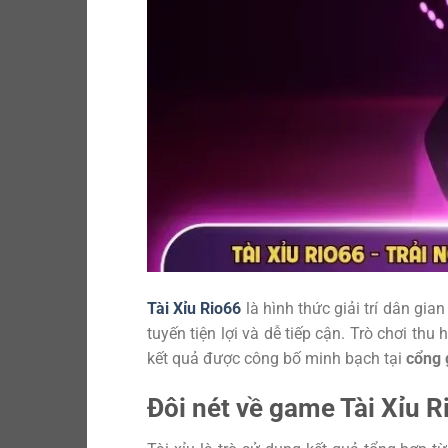
Tài Xỉu Rio66
là hình thức giải trí dân gia
tuyến tiện lợi và dễ tiếp cận
.
Trò chơi thu 
kết quả được công bố minh bạch tại
cổng 
Đôi nét về game Tài Xỉu R