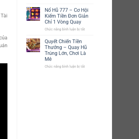
Nổ
Thưởng
Bạch
Hũ
Lớn
Nổ Hũ 777 – Cơ Hội
Hoa
Tại
 Tài
Kiếm Tiền Đơn Giản
Quả
Rio66
Chỉ 1 Vòng Quay
–
Chức năng bình luận bị tắt
ở
Giới
Nổ
Thiệu,
 của
Hũ
Cách
Quyết Chiến Tiền
quán
777
Chơi
Thưởng – Quay Hũ
–
Và
Trúng Lớn, Chơi Là
Cơ
Mẹo
Mê
Hội
Cần
Kiếm
Chức năng bình luận bị tắt
Biết
ở
Tiền
Quyết
Đơn
Chiến
Giản
Tiền
Chỉ
Thưởng
1
–
Vòng
Quay
Quay
Hũ
Trúng
Lớn,
Chơi
Là
Mê