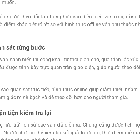
g muốn.
iúp người theo dõi tập trung hơn vào diễn biến ván chơi, đồng 
 điểm khác biệt rõ rệt so với hình thức offline vốn phụ thuộc n
an sát từng bước
ận hành hiển thị công khai, từ thời gian chờ, quá trình lắc xúc
u được trình bày trực quan trên giao diện, giúp người theo dõ
u vào quan sát trực tiếp, hình thức online giúp giảm thiểu nhầm 
cảm giác minh bạch và dễ theo dõi hơn cho người tham gia.
ận tiện kiểm tra lại
g lưu trữ lịch sử các ván đã diễn ra. Chúng cũng được tích h
 Người chơi có thể xem lại kết quả trước đó, thời điểm diễn r