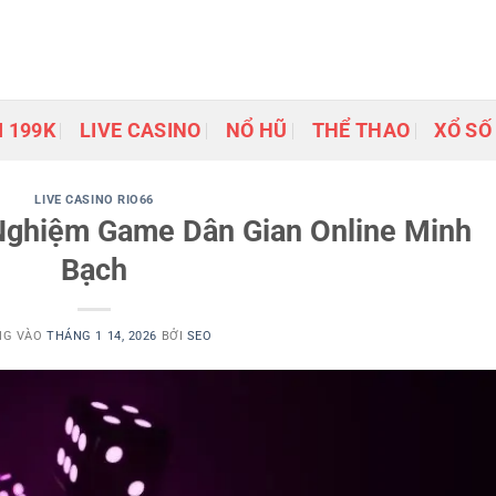
I 199K
LIVE CASINO
NỔ HŨ
THỂ THAO
XỔ SỐ
LIVE CASINO RIO66
i Nghiệm Game Dân Gian Online Minh
Bạch
NG VÀO
THÁNG 1 14, 2026
BỞI
SEO